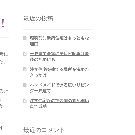
最近の投稿
！
増税前に新築住宅はもっともな
理由
考に
一戸建て全室にテレビ配線は老
後のためにも
た。
、
注文住宅を建てる場所を決めた
きっかけ
ハンドメイドできる広いリビン
のた
グ一戸建て
」
注文住宅なので西側の窓が細い
か
点で成功！
す
最近のコメント