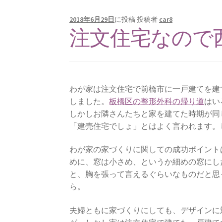
最近流行のテレマティクス保険とは
2018年6月29日
に投稿
投稿者
car8
注文住宅なので
わが家は注文住宅で前橋市に一戸建てを建
しました。
板橋区の整形外科の帰り道
はい
しかしお隣さんたちと家を建てた時期が同
「建売住宅でしょ」とはよく言われます。
わが家の家づくりに関しての成功ポイント
めに、窓は小さめ、というか細めの窓にし
と、胸を張って言えるぐらいなものだと思
ら。
夫婦ともに家づくりにしても、デザインに