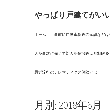
やっぱり戸建てがい
ナ
コ
ビ
ン
ゲ
テ
ー
ン
ホーム
事前に自動車保険の確認などは
シ
ツ
ョ
へ
ン
ス
人身事故に備えて対人賠償保険は無制限を
へ
キ
ス
ッ
キ
プ
最近流行のテレマティクス保険とは
ッ
プ
ホーム
事前に自動車保険の確認などはやる
月別: 2018年6月
人身事故に備えて対人賠償保険は無制限を