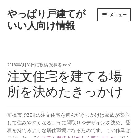
やっぱり戸建てが
ナ
コ
メニュー
ビ
ン
いい人向け情報
ゲ
テ
ー
ン
ホーム
シ
ツ
ョ
へ
事前に自動車保険の確認などはやるべき
ン
ス
2018年8月31日
に投稿
投稿者
car8
へ
キ
注文住宅を建てる場
事故対応は自動車保険会社のほうで全部やってくれるん
ス
ッ
じゃなかったの？
キ
プ
所を決めたきっかけ
ッ
プ
人身事故に備えて対人賠償保険は無制限を選ぶべき
信号無視した自転車を跳ねて、自動車保険適用
前橋市でZEHの注文住宅を選んだきっかけは家族が安心
して住みやすくなるように間取りやデザインを決め、愛
免許取得中の事故は必ず連絡を
着を持てるような居住環境になるためです。この作業は