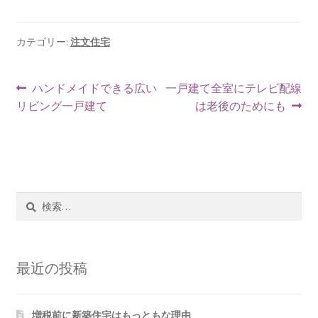
カテゴリー:
注文住宅
投
前
次
ハンドメイドできる広い
一戸建て全室にテレビ配線
の
の
リビング一戸建て
は老後のためにも
稿
投
投
ナ
稿:
稿:
ビ
ゲ
検
索:
ー
シ
最近の投稿
ョ
ン
増税前に新築住宅はもっともな理由