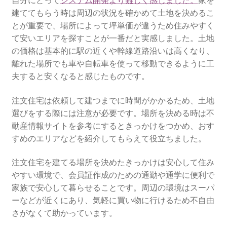
自分にとって
システム開発より難しく感じました。
家を
最近流行のテレマティクス保険とは
建ててもらう時は周辺の状況を確かめて土地を決めるこ
とが重要で、場所によって坪単価が違うため住みやすく
て安いエリアを探すことが一番だと実感しました。土地
の価格は基本的に駅の近くや幹線道路沿いは高くなり、
離れた場所でも車や自転車を使って移動できるように工
夫すると安くなると感じたものです。
注文住宅は依頼して建つまでに時間がかかるため、土地
選びをする際には注意が必要です。場所を決める時は不
動産情報サイトを参考にするときっかけをつかめ、おす
すめのエリアなどを紹介してもらえて役立ちました。
注文住宅を建てる場所を決めたきっかけは安心して住み
やすい環境で、会員証作成のための通勤や通学に便利で
家族で安心して暮らせることです。周辺の環境はスーパ
ーなどが近くにあり、気軽に買い物に行けるため不自由
さがなくて助かっています。